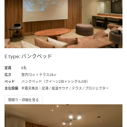
E type: バンクベッド
定員
6名
広さ
室内72㎡ + テラス18㎡
ベッド
バンクベッド（クイーン2台＋シングル2台）
主な設備
半露天風呂・足湯 / 低温サウナ / テラス / プロジェクター
間取り・詳細を見る