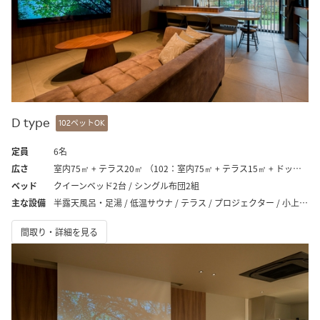
D type
102ペットOK
定員
6名
広さ
室内75㎡ + テラス20㎡ （102：室内75㎡ + テラス15㎡ + ドッグラン24㎡）
ベッド
クイーンベッド2台 / シングル布団2組
主な設備
半露天風呂・足湯 / 低温サウナ / テラス / プロジェクター / 小上がり / ドッグラン（102のみ）
間取り・詳細を見る