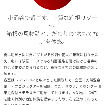
小涌谷で過ごす、上質な箱根リゾー
ト。

箱根の風物詩とこだわりの”おもてな
し”を体感。
夏は明星ヶ岳に浮かび上がる松明や花火が景観に彩りを添
え、冬には駅伝コースである前面道路を駆け抜ける
選手の
熱気と雄姿が見られるなど、箱根ならではの風物詩が楽し
めます。

客室は52㎡～170㎡と広々とした間取りで、全室に天然温泉
風呂・プロジェクターを完備。
また、サウナ、カウンター温
泉足湯付きテラスをご用意しております。※G type（207）
を除く
特別な宿泊体験を提供するため、心を込めておもて