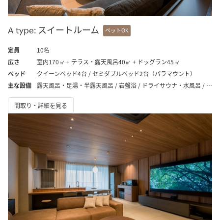
A type: スイートルーム
ペットOK
定員
10名
広さ
室内170㎡ + テラス・露天風呂40㎡ + ドッグラン45㎡
ベッド
クイーンベッド4台 / セミダブルベッド2台（パラマウント）
主な設備
露天風呂・足湯・半露天風呂 / 岩盤浴 / ドライサウナ・水風呂 / テラス / プロジェクター / プレミアムオーディオ / ドッグラン / ウォーターサーバー
間取り・詳細を見る