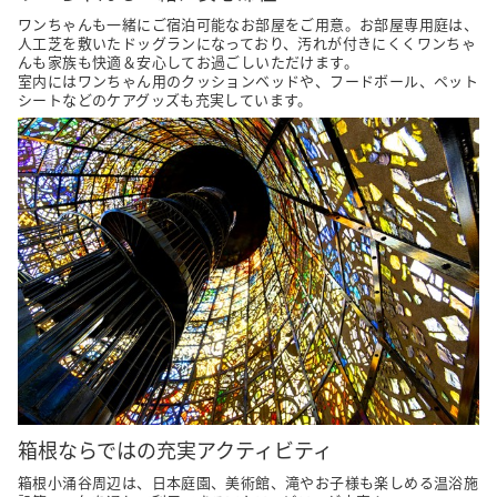
ワンちゃんも一緒にご宿泊可能なお部屋をご用意。お部屋専用庭は、
人工芝を敷いたドッグランになっており、汚れが付きにくくワンちゃ
んも家族も快適＆安心してお過ごしいただけます。

室内にはワンちゃん用のクッションベッドや、フードボール、ペット
シートなどのケアグッズも充実しています。
箱根ならではの充実アクティビティ
箱根小涌谷周辺は、日本庭園、美術館、滝やお子様も楽しめる温浴施