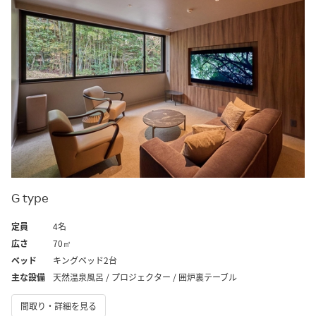
G type
定員
4名
広さ
70㎡
ベッド
キングベッド2台
主な設備
天然温泉風呂 / プロジェクター / 囲炉裏テーブル
間取り・詳細を見る