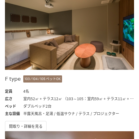
F type
103 / 104 / 105 ペットOK
定員
4名
広さ
室内52㎡ + テラス12㎡ （103～105：室内59㎡ + テラス11㎡ + ドッグラン25㎡）
ベッド
ダブルベッド2台
主な設備
半露天風呂・足湯 / 低温サウナ / テラス / プロジェクター
間取り・詳細を見る