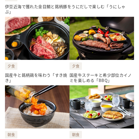
伊豆近海で獲れた金目鯛と銘柄豚をうにだしで楽しむ「うにしゃ
ぶ」
夕食
夕食
国産牛と銘柄鶏を味わう「すき焼
国産牛ステーキと希少部位カイノ
き」
ミを楽しめる「BBQ」
朝食
朝食