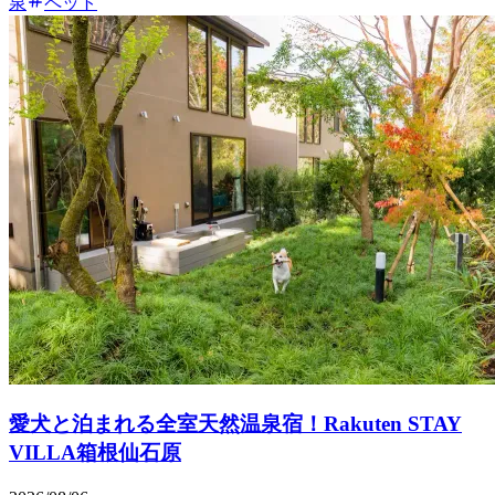
泉
ペット
愛犬と泊まれる全室天然温泉宿！Rakuten STAY
VILLA箱根仙石原