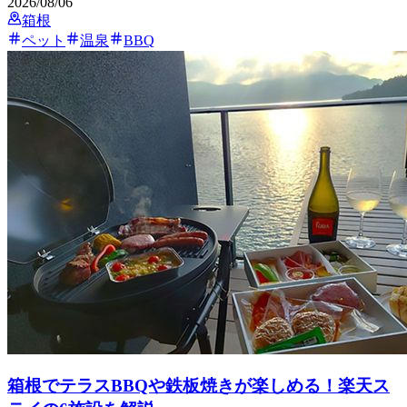
2026/08/06
箱根
ペット
温泉
BBQ
箱根でテラスBBQや鉄板焼きが楽しめる！楽天ス