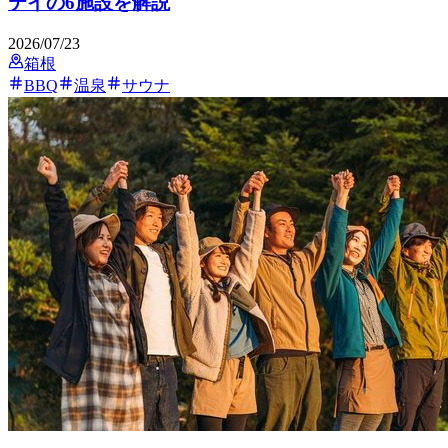
テイの6施設を解説
2026/07/23
箱根
BBQ
温泉
サウナ