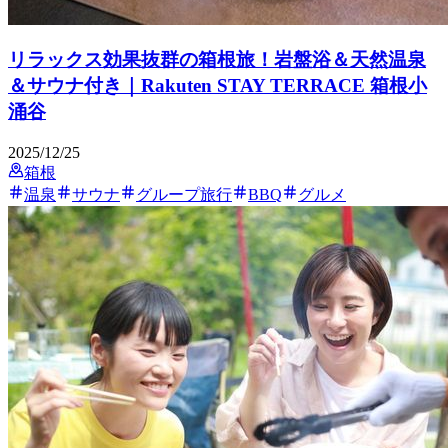
リラックス効果抜群の箱根旅！岩盤浴＆天然温泉
＆サウナ付き｜Rakuten STAY TERRACE 箱根小
涌谷
2025/12/25
箱根
温泉
サウナ
グループ旅行
BBQ
グルメ