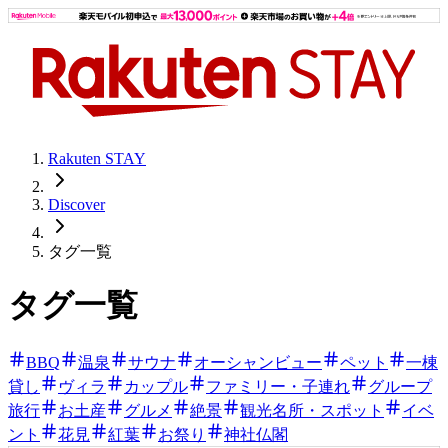
Rakuten STAY
Discover
タグ一覧
タグ一覧
BBQ
温泉
サウナ
オーシャンビュー
ペット
一棟
貸し
ヴィラ
カップル
ファミリー・子連れ
グループ
旅行
お土産
グルメ
絶景
観光名所・スポット
イベ
ント
花見
紅葉
お祭り
神社仏閣