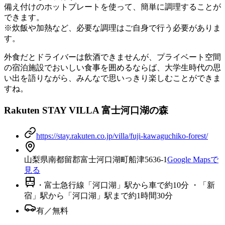
備え付けのホットプレートを使って、簡単に調理することが
できます。
※炊飯や加熱など、必要な調理はご自身で行う必要がありま
す。
外食だとドライバーは飲酒できませんが、プライベート空間
の宿泊施設でおいしい食事を囲めるならば、大学生時代の思
い出を語りながら、みんなで思いっきり楽しむことができま
すね。
Rakuten STAY VILLA 富士河口湖の森
https://stay.rakuten.co.jp/villa/fuji-kawaguchiko-forest/
山梨県南都留郡富士河口湖町船津5636-1
Google Mapsで
見る
・富士急行線「河口湖」駅から車で約10分 ・「新
宿」駅から「河口湖」駅まで約1時間30分
有／無料