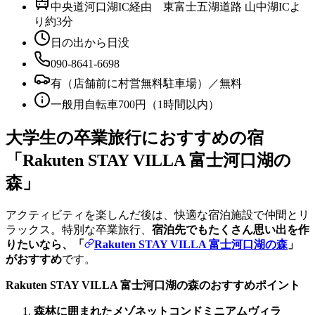
中央道河口湖IC経由 東富士五湖道路 山中湖ICよ
り約3分
日の出から日没
090-8641-6698
有（店舗前に村営無料駐車場）／無料
一般用自転車700円（1時間以内）
大学生の卒業旅行におすすめの宿
「Rakuten STAY VILLA 富士河口湖の
森」
アクティビティを楽しんだ後は、快適な宿泊施設で仲間とリ
ラックス。特別な卒業旅行、
宿泊先でもたくさん思い出を作
りたいなら、「
Rakuten STAY VILLA 富士河口湖の森
」
がおすすめ
です。
Rakuten STAY VILLA 富士河口湖の森のおすすめポイント
森林に囲まれたメゾネットコンドミニアムヴィラ