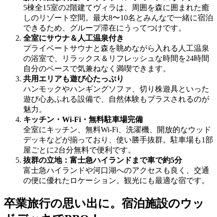
5棟全15室の2階建てヴィラは、周囲を森に囲まれた癒
しのリゾート空間。最大8〜10名とみんなで一緒に宿泊
できるため、グループ滞在にうってつけです。
全室にサウナ＆人工温泉付き
プライベートサウナと森を眺めながら入れる人工温泉
の浴室で、リラックス＆リフレッシュな時間を24時間
自分のペースで気兼ねなく満喫できます。
共用エリアも遊び心たっぷり
ハンモックやハンギングソファ、切り株遊具といった
遊び心あふれる設備で、自然体験もプラスされるのが
魅力。
キッチン・Wi-Fi・無料駐車場完備
全室にキッチン、無料Wi-Fi、洗濯機、開放的なウッド
デッキなどが揃っており、使い勝手抜群。駐車場も1部
屋ごとに2台分無料で便利です。
抜群の立地：富士急ハイランドまで車で約5分
富士急ハイランドや河口湖へのアクセスも良く、交通
の便に優れたロケーション。観光にも最適な宿です。
卒業旅行の思い出に。宿泊施設のウッ