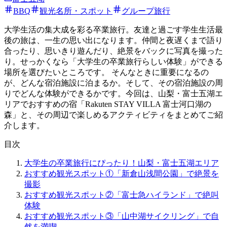
BBQ
観光名所・スポット
グループ旅行
大学生活の集大成を彩る卒業旅行。友達と過ごす学生生活最
後の旅は、一生の思い出になります。仲間と夜遅くまで語り
合ったり、思いきり遊んだり、絶景をバックに写真を撮った
り。せっかくなら「大学生の卒業旅行らしい体験」ができる
場所を選びたいところです。 そんなときに重要になるの
が、どんな宿泊施設に泊まるか。そして、その宿泊施設の周
りでどんな体験ができるかです。今回は、山梨・富士五湖エ
リアでおすすめの宿「Rakuten STAY VILLA 富士河口湖の
森」と、その周辺で楽しめるアクティビティをまとめてご紹
介します。
目次
大学生の卒業旅行にぴったり！山梨・富士五湖エリア
おすすめ観光スポット①「新倉山浅間公園」で絶景を
撮影
おすすめ観光スポット②「富士急ハイランド」で絶叫
体験
おすすめ観光スポット③「山中湖サイクリング」で自
然を満喫