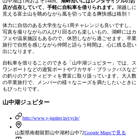
山中湖は1周およそ14km。
湖畔沿いにはレンタサイクルのお
店が点在していて、手軽に自転車を借りられます。
湖越しに
見える富士山を眺めながら風を切って走る爽快感は格別！
体力に自信のある大学生なら1周チャレンジも良いですし、
写真を撮りながらのんびり回るのも楽しいもの。湖畔にはカ
フェや温泉施設もあるので、休憩しながら過ごせます。卒業
旅行で自然を感じながら仲間と語らう時間は、心に残る思い
出になります。
自転車を借りることのできる「山中湖ジュピター」では、ス
ワンボートなどの遊覧ボートやワカサギ・ブラックバスなど
の釣りのアクティビティを豊富に取り扱っています。大人数
の卒業旅行で、メンバーの様々なニーズを満たしたいときに
もぴったりです。
山中湖ジュピター
http://www.y-jupiter.jp/cycle/
山梨県南都留郡山中湖村山中72
Google Mapsで見る