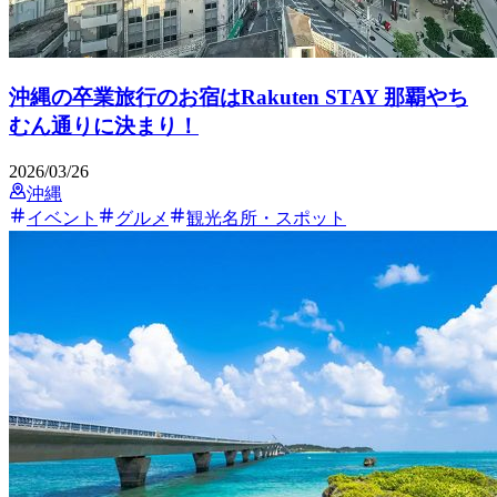
沖縄の卒業旅行のお宿はRakuten STAY 那覇やち
むん通りに決まり！
2026/03/26
沖縄
イベント
グルメ
観光名所・スポット