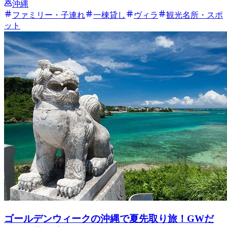
沖縄
ファミリー・子連れ
一棟貸し
ヴィラ
観光名所・スポ
ット
ゴールデンウィークの沖縄で夏先取り旅！GWだ