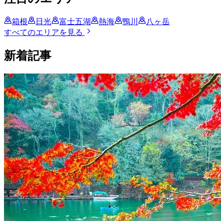
箱根
日光
富士五湖
熱海
鴨川
八ヶ岳
すべてのエリアを見る
新着記事