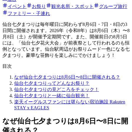
イベント
お祭り
観光名所・スポット
グループ旅行
ファミリー・子連れ
仙台七夕まつりは毎年曜日に関わらず8月6日・7日・8日の3
日間に開催されます。2026年（令和8年）は8月6日（木）〜8
月8日（土）が開催予定期間です。また、開催前日の8月5日
には、「仙台七夕花火大会」が前夜祭として行われるのも恒
例となっています。仙台駅周辺がお祭りムード一色になる七
夕まつり。豪華な笹飾りを楽しみにでかけましょう！
目次
なぜ仙台七夕まつりは8月6日〜8日に開催される？
仙台七夕まつりってどんなお祭り？
仙台七夕まつりの見どころをチェック！
仙台七夕まつりと一緒に仙台観光！
楽天イーグルスファンには堪らない宿泊施設 Rakuten
STAY x EAGLES
なぜ仙台七夕まつりは8月6日〜8日に開
催される？