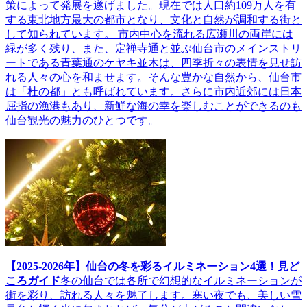
策によって発展を遂げました。現在では人口約109万人を有
する東北地方最大の都市となり、文化と自然が調和する街と
して知られています。 市内中心を流れる広瀬川の両岸には
緑が多く残り、また、定禅寺通と並ぶ仙台市のメインストリ
ートである青葉通のケヤキ並木は、四季折々の表情を見せ訪
れる人々の心を和ませます。そんな豊かな自然から、仙台市
は「杜の都」とも呼ばれています。さらに市内近郊には日本
屈指の漁港もあり、新鮮な海の幸を楽しむことができるのも
仙台観光の魅力のひとつです。
【2025-2026年】仙台の冬を彩るイルミネーション4選！見ど
ころガイド
冬の仙台では各所で幻想的なイルミネーションが
街を彩り、訪れる人々を魅了します。寒い夜でも、美しい雪