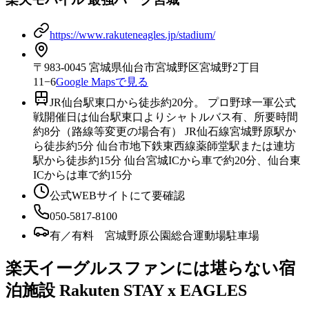
https://www.rakuteneagles.jp/stadium/
〒983-0045 宮城県仙台市宮城野区宮城野2丁目
11−6
Google Mapsで見る
JR仙台駅東口から徒歩約20分。 プロ野球一軍公式
戦開催日は仙台駅東口よりシャトルバス有、所要時間
約8分（路線等変更の場合有） JR仙石線宮城野原駅か
ら徒歩約5分 仙台市地下鉄東西線薬師堂駅または連坊
駅から徒歩約15分 仙台宮城ICから車で約20分、仙台東
ICからは車で約15分
公式WEBサイトにて要確認
050-5817-8100
有／有料 宮城野原公園総合運動場駐車場
楽天イーグルスファンには堪らない宿
泊施設 Rakuten STAY x EAGLES