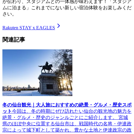
が伝わり、スタジアムとの一体感が味わえます！「スタジア
ムに泊まる」これまでにない新しい宿泊体験をお楽しみくだ
さい。
Rakuten STAY x EAGLES
関連記事
冬の仙台観光｜大人旅におすすめの絶景・グルメ・歴史スポ
ット
今回は、冬の時期にぜひ訪れたい仙台の観光地の魅力を
絶景・グルメ・歴史のジャンルごとにご紹介します。 宮城
県のほぼ中央に位置する仙台市は、戦国時代の名将・伊達政
宗によって城下町として築かれ、豊かな土地と伊達政宗の政