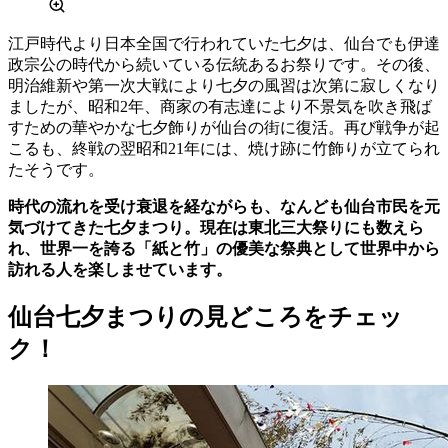
江戸時代より日本全国で行われていた七夕は、仙台でも伊達
政宗公の時代から続いている伝統あるお祭りです。その後、
明治維新や第一次大戦により七夕の風習は次第に寂しくなり
ましたが、昭和2年、商家の有志達により不景気を吹き飛ば
すための華やかな七夕飾りが仙台の街に復活。再び戦争が起
こるも、終戦の翌昭和21年には、焼け跡に竹飾りが立てられ
たそうです。
時代の流れを受け衰退を経ながらも、なんども仙台市民を元
気づけてきた七夕まつり。現在は東北三大祭りにも数えら
れ、世界一を誇る「紙と竹」の優美な祭典として世界中から
訪れる人を楽しませています。
仙台七夕まつりの見どころをチェッ
ク！