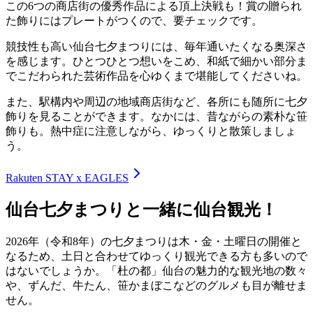
この6つの商店街の優秀作品による頂上決戦も！賞の贈られ
た飾りにはプレートがつくので、要チェックです。
競技性も高い仙台七夕まつりには、毎年通いたくなる奥深さ
を感じます。ひとつひとつ想いをこめ、和紙で細かい部分ま
でこだわられた芸術作品を心ゆくまで堪能してくださいね。
また、駅構内や周辺の地域商店街など、各所にも随所に七夕
飾りを見ることができます。なかには、昔ながらの素朴な笹
飾りも。熱中症に注意しながら、ゆっくりと散策しましょ
う。
Rakuten STAY x EAGLES
仙台七夕まつりと一緒に仙台観光！
2026年（令和8年）の七夕まつりは木・金・土曜日の開催と
なるため、土日と合わせてゆっくり観光できる方も多いので
はないでしょうか。「杜の都」仙台の魅力的な観光地の数々
や、ずんだ、牛たん、笹かまぼこなどのグルメも目が離せま
せん。