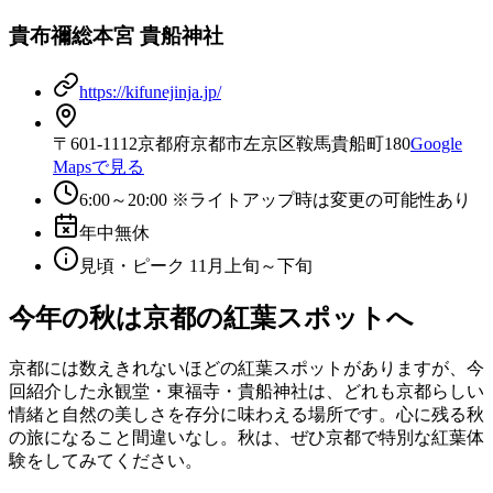
貴布禰総本宮 貴船神社
https://kifunejinja.jp/
〒601-1112京都府京都市左京区鞍馬貴船町180
Google
Mapsで見る
6:00～20:00 ※ライトアップ時は変更の可能性あり
年中無休
見頃・ピーク 11月上旬～下旬
今年の秋は京都の紅葉スポットへ
京都には数えきれないほどの紅葉スポットがありますが、今
回紹介した永観堂・東福寺・貴船神社は、どれも京都らしい
情緒と自然の美しさを存分に味わえる場所です。心に残る秋
の旅になること間違いなし。秋は、ぜひ京都で特別な紅葉体
験をしてみてください。