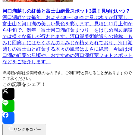
河口湖越しの紅葉と富士山絶景スポット3選！見頃はいつ？
河口湖畔では毎年、およそ400～500本に及ぶ木々が紅葉し、
富士山と河口湖の美しい景色を彩ります。見頃は11月上旬か
ら中旬で、例年「富士河口湖紅葉まつり」をはじめ周辺施設
では様々な催しが行われます。河口湖美術館通りの通称「も
みじ回廊」にはたくさんのもみじが植えられており、河口湖
越しの富士山と紅葉する木々の風景はまさに絶景。今回は河
口湖の紅葉の見頃や、おすすめの河口湖紅葉フォトスポット
などをご紹介します。
※掲載内容は公開時点のものです。ご利用時と異なることがありますので
ご了承ください。
この記事をシェア！
リンクをコピー