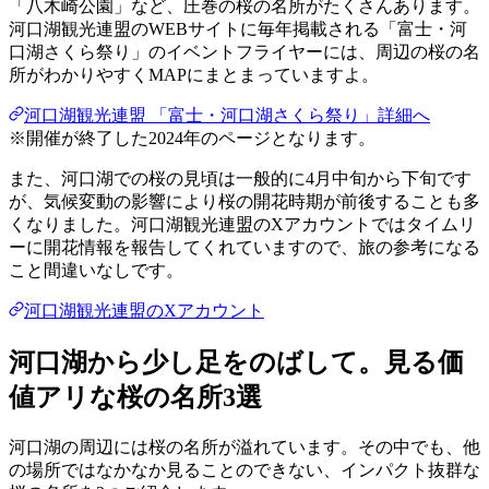
「八木崎公園」など、圧巻の桜の名所がたくさんあります。
河口湖観光連盟のWEBサイトに毎年掲載される「富士・河
口湖さくら祭り」のイベントフライヤーには、周辺の桜の名
所がわかりやすくMAPにまとまっていますよ。
河口湖観光連盟 「富士・河口湖さくら祭り」詳細へ
※開催が終了した2024年のページとなります。
また、河口湖での桜の見頃は一般的に4月中旬から下旬です
が、気候変動の影響により桜の開花時期が前後することも多
くなりました。河口湖観光連盟のXアカウントではタイムリ
ーに開花情報を報告してくれていますので、旅の参考になる
こと間違いなしです。
河口湖観光連盟のXアカウント
河口湖から少し足をのばして。見る価
値アリな桜の名所3選
河口湖の周辺には桜の名所が溢れています。その中でも、他
の場所ではなかなか見ることのできない、インパクト抜群な