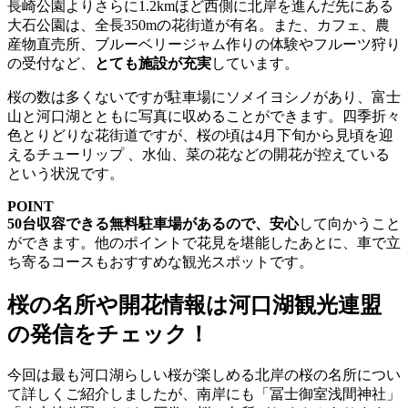
長崎公園よりさらに1.2kmほど西側に北岸を進んだ先にある
大石公園は、全長350mの花街道が有名。また、カフェ、農
産物直売所、ブルーベリージャム作りの体験やフルーツ狩り
の受付など、
とても施設が充実
しています。
桜の数は多くないですが駐車場にソメイヨシノがあり、富士
山と河口湖とともに写真に収めることができます。四季折々
色とりどりな花街道ですが、桜の頃は4月下旬から見頃を迎
えるチューリップ 、水仙、菜の花などの開花が控えている
という状況です。
POINT
50台収容できる無料駐車場があるので、安心
して向かうこと
ができます。他のポイントで花見を堪能したあとに、車で立
ち寄るコースもおすすめな観光スポットです。
桜の名所や開花情報は河口湖観光連盟
の発信をチェック！
今回は最も河口湖らしい桜が楽しめる北岸の桜の名所につい
て詳しくご紹介しましたが、南岸にも「冨士御室浅間神社」