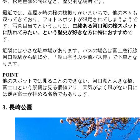
や、松尾芭蕉の句碑など、歴史的な場所です。
最近では、産屋ヶ崎の桜の枝振りがいまいちで、他の木々も
茂ってきており、フォトスポットが限定されてしまうようで
す。写真目当てというよりは、
由緒ある河口湖の桜スポット
に訪れてみたい、という歴史が好きな方に特におすすめ
で
す。
近隣には小さな駐車場があります。バスの場合は富士急行線
河口湖駅から約15分。「湖山亭うぶや前バス停」で下車とな
ります。
POINT
他のスポットでは見ることのできない、河口湖と大きな橋、
富士山という景観は見る価値アリ！天気がよく風がない日に
は逆さ富士が拝める名所でもあります。
3. 長崎公園