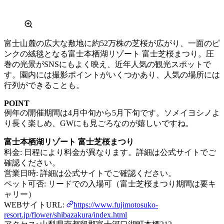
富士山麓の広大な敷地に約52万株の芝桜が広がり、一面のピ
ンクの絨毯となる富士本栖湖リゾート 富士芝桜まつり。圧
巻の光景がSNSにもよく映え、近年人気の観光スポットで
す。園内には撮影ポイントがいくつかあり、人気の場所には
行列ができることも。
POINT
例年の開催期間は4月中旬から5月下旬です。ソメイヨシノよ
り長く楽しめ、GWにも見ごろなのが嬉しいですね。
富士本栖湖リゾート 富士芝桜まつり
料金: 日程により料金が異なります。詳細は公式サイトでご
確認ください。
営業日時: 詳細は公式サイトでご確認ください。
ペット可否: リードでの入場可（富士芝桜まつり期間は要キ
ャリー）
WEBサイトURL:
https://www.fujimotosuko-
resort.jp/flower/shibazakura/index.html