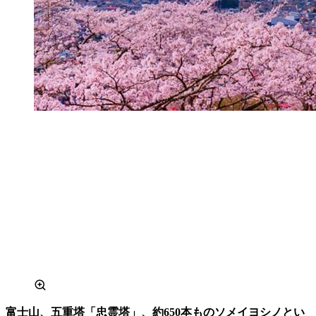
富士山、五重塔「忠霊塔」、約650本ものソメイヨシノとい