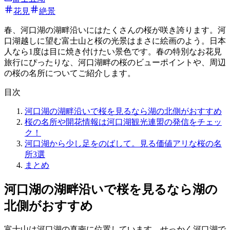
花見
絶景
春、河口湖の湖畔沿いにはたくさんの桜が咲き誇ります。河
口湖越しに望む富士山と桜の光景はまさに絵画のよう。日本
人なら1度は目に焼き付けたい景色です。春の特別なお花見
旅行にぴったりな、河口湖畔の桜のビューポイントや、周辺
の桜の名所についてご紹介します。
目次
河口湖の湖畔沿いで桜を見るなら湖の北側がおすすめ
桜の名所や開花情報は河口湖観光連盟の発信をチェッ
ク！
河口湖から少し足をのばして。見る価値アリな桜の名
所3選
まとめ
河口湖の湖畔沿いで桜を見るなら湖の
北側がおすすめ
富士山は河口湖の真南に位置しています。せっかく河口湖で