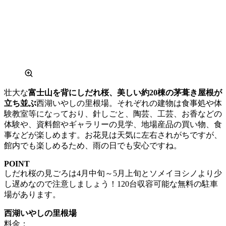
壮大な
富士山を背にしだれ桜、美しい約20棟の茅葺き屋根が
立ち並ぶ
西湖いやしの里根場。それぞれの建物は食事処や体
験教室等になっており、針しごと、陶芸、工芸、お香などの
体験や、資料館やギャラリーの見学、地場産品の買い物、食
事などが楽しめます。お花見は天気に左右されがちですが、
館内でも楽しめるため、雨の日でも安心ですね。
POINT
しだれ桜の見ごろは4月中旬～5月上旬とソメイヨシノより少
し遅めなので注意しましょう！120台収容可能な無料の駐車
場があります。
西湖いやしの里根場
料金：