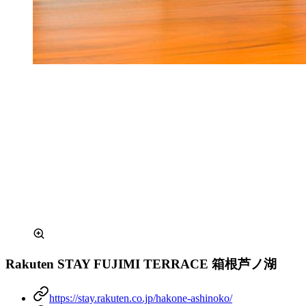
Rakuten STAY FUJIMI TERRACE 箱根芦ノ湖
https://stay.rakuten.co.jp/hakone-ashinoko/