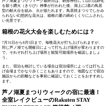
芦ノ湖夏まつりウィーク最終日は、駒形神社にて山の沈静化
を願う鑽火（きりび）神事が行われた後、湖上に2基の鳥居
型の献火台を組み、火が放たれます。鳥居焼まつりでしかみ
られない幻想的な花火は、箱根の夏の締めくくりにふさわし
い光景です。
箱根の花火大会を楽しむためには？
7月31日から8月5日まで、毎晩花火が打ち上げられますが、
同じ芦ノ湖でも開催日によって打ち上げ場所が変わりますの
で、それぞれ打ち上げ場所と観覧可能場所を確認しましょ
う。
また、宿泊も検討している場合は宿泊場所によっては打ち上
げ会場までかなり歩くこともありますので、地図などで宿泊
施設からの距離などを事前に確認しておくことをおすすめし
ます。
芦ノ湖夏まつりウィークの宿に最適！
全室レイクビューのRakuten STAY