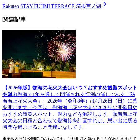
Rakuten STAY FUJIMI TERRACE 箱根芦ノ湖
関連記事
【2026年版】熱海の花火大会はいつ？おすすめ観覧スポット
や魅力
熱海で1年を通して開催される恒例の催しである「熱
海海上花火大会」。2026年（令和8年）は4月26日（日）に幕
を開けます！今回は、熱海海上花火大会の2026年の開催日や
おすすめ観覧スポット、魅力などを解説します。熱海海上花
火大会の日程と合わせて熱海旅を計画すれば、思い出に残る
時間を過ごせること間違いなしです。
※掲載内容は公開時点のものです。ご利用時と異なることがありますので