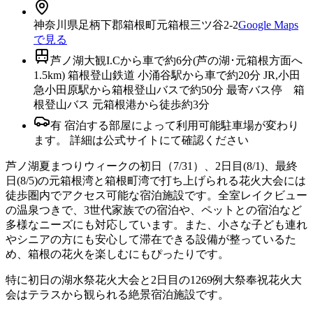
神奈川県足柄下郡箱根町元箱根三ツ谷2-2
Google Maps
で見る
芦ノ湖大観I.Cから車で約6分(芦の湖･元箱根方面へ
1.5km) 箱根登山鉄道 小涌谷駅から車で約20分 JR,小田
急小田原駅から箱根登山バスで約50分 最寄バス停 箱
根登山バス 元箱根港から徒歩約3分
有 宿泊する部屋によって利用可能駐車場が変わり
ます。 詳細は公式サイトにて確認ください
芦ノ湖夏まつりウィークの初日（7/31）、2日目(8/1)、最終
日(8/5)の元箱根湾と箱根町湾で打ち上げられる花火大会には
徒歩圏内でアクセス可能な宿泊施設です。全室レイクビュー
の温泉つきで、3世代家族での宿泊や、ペットとの宿泊など
多様なニーズにも対応しています。また、小さな子ども連れ
やシニアの方にも安心して滞在できる設備が整っているた
め、箱根の花火を楽しむにもぴったりです。
特に初日の湖水祭花火大会と2日目の1269例大祭奉祝花火大
会はテラスから観られる絶景宿泊施設です。