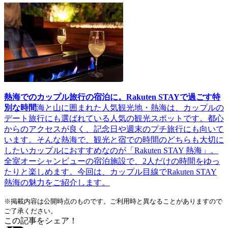
熱海でのカップル旅行の宿泊に。Rakuten STAYで過ごす特
別な時間
海と山に囲まれた人気観光地・熱海は、カップルの
デート旅行にも選ばれている人気の観光スポットです。都心
からのアクセスが良く、記念日や週末のプチ旅行にも向いて
います。そんな熱海で、観光と宿での時間のどちらも大切に
したいカップルにおすすめなのが「Rakuten STAY 熱海」。
全室オーシャンビューの宿泊施設で、2人だけの時間をゆっ
たりと楽しめます。今回は、カップル目線でRakuten STAY
熱海の魅力をご紹介します。
※掲載内容は公開時点のものです。ご利用時と異なることがありますので
ご了承ください。
この記事をシェア！