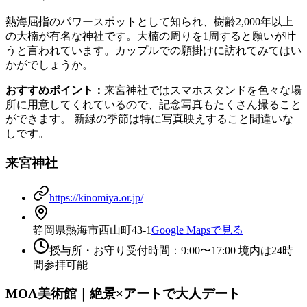
熱海屈指のパワースポットとして知られ、樹齢2,000年以上
の大楠が有名な神社です。大楠の周りを1周すると願いが叶
うと言われています。カップルでの願掛けに訪れてみてはい
かがでしょうか。
おすすめポイント：
来宮神社ではスマホスタンドを色々な場
所に用意してくれているので、記念写真もたくさん撮ること
ができます。 新緑の季節は特に写真映えすること間違いな
しです。
来宮神社
https://kinomiya.or.jp/
静岡県熱海市西山町43-1
Google Mapsで見る
授与所・お守り受付時間：9:00〜17:00 境内は24時
間参拝可能
MOA美術館｜絶景×アートで大人デート