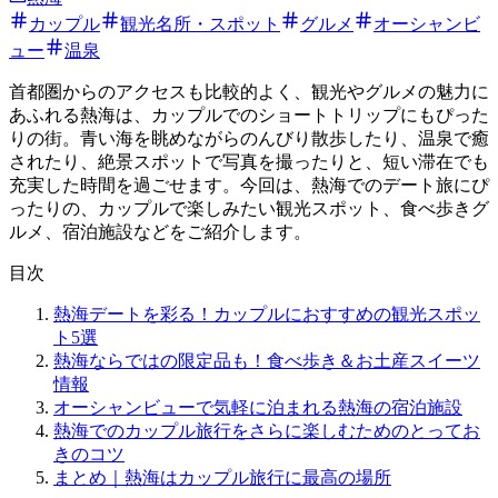
カップル
観光名所・スポット
グルメ
オーシャンビ
ュー
温泉
首都圏からのアクセスも比較的よく、観光やグルメの魅力に
あふれる熱海は、カップルでのショートトリップにもぴった
りの街。青い海を眺めながらのんびり散歩したり、温泉で癒
されたり、絶景スポットで写真を撮ったりと、短い滞在でも
充実した時間を過ごせます。今回は、熱海でのデート旅にぴ
ったりの、カップルで楽しみたい観光スポット、食べ歩きグ
ルメ、宿泊施設などをご紹介します。
目次
熱海デートを彩る！カップルにおすすめの観光スポッ
ト5選
熱海ならではの限定品も！食べ歩き＆お土産スイーツ
情報
オーシャンビューで気軽に泊まれる熱海の宿泊施設
熱海でのカップル旅行をさらに楽しむためのとってお
きのコツ
まとめ｜熱海はカップル旅行に最高の場所