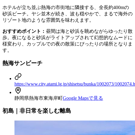
ホテルが立ち並ぶ熱海の市街地に隣接する、全長約400mの
砂浜ビーチ。ヤシ並木が続き、波も穏やかで、まるで海外の
リゾート地のような雰囲気を味わえます。
おすすめポイント：
昼間は海と砂浜を眺めながらゆったり散
歩。夜になると砂浜がライトアップされて幻想的なムードに
様変わり、カップルでの夜の散策にぴったりの場所となりま
す。
熱海サンビーチ
https://www.city.atami.lg.jp/shisetsu/bunka/1002073/1002074.
静岡県熱海市東海岸町
Google Mapsで見る
初島｜非日常を楽しむ離島