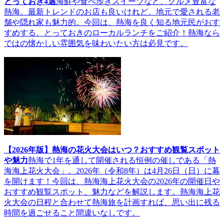
とっておき4選
海鮮や食べ歩きスイーツなど、グルメ豊富な
熱海。最新トレンドのお店も良いけれど、地元で愛される老
舗や隠れ家も魅力的。今回は、熱海を良く知る地元民がおす
すめする、とっておきのローカルランチをご紹介！熱海なら
ではの懐かしい雰囲気を味わいたい方は必見です。
【2026年版】熱海の花火大会はいつ？おすすめ観覧スポット
や魅力
熱海で1年を通して開催される恒例の催しである「熱
海海上花火大会」。2026年（令和8年）は4月26日（日）に幕
を開けます！今回は、熱海海上花火大会の2026年の開催日や
おすすめ観覧スポット、魅力などを解説します。熱海海上花
火大会の日程と合わせて熱海旅を計画すれば、思い出に残る
時間を過ごせること間違いなしです。