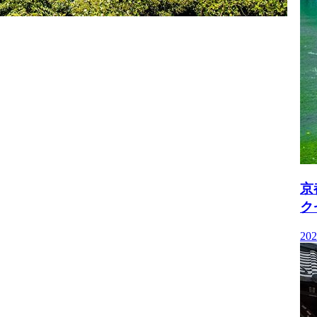
京
ク
202