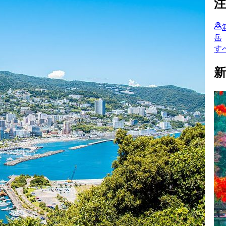
岳
す
新