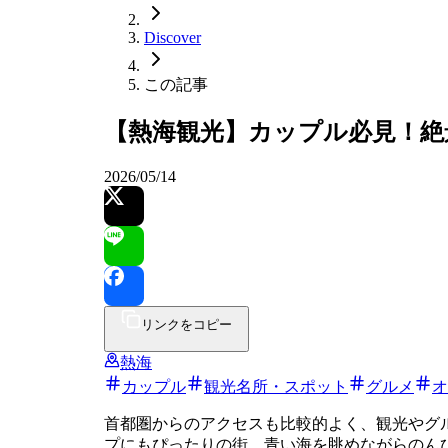
Discover
この記事
【熱海観光】カップル必見！絶
2026/05/14
リンクをコピー
熱海
カップル
観光名所・スポット
グルメ
オ
首都圏からのアクセスも比較的よく、観光やグ
プにもぴったりの街。青い海を眺めながらのん