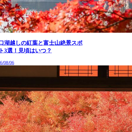
口湖越しの紅葉と富士山絶景スポ
ト3選！見頃はいつ？
6/08/06