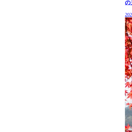
の
202