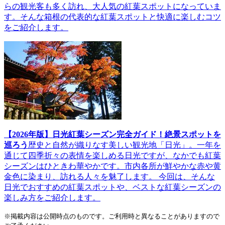
らの観光客も多く訪れ、大人気の紅葉スポットになっていま
す。そんな箱根の代表的な紅葉スポットと快適に楽しむコツ
をご紹介します。
【2026年版】日光紅葉シーズン完全ガイド！絶景スポットを
巡ろう
歴史と自然が織りなす美しい観光地「日光」。一年を
通じて四季折々の表情を楽しめる日光ですが、なかでも紅葉
シーズンはひときわ華やかです。市内各所が鮮やかな赤や黄
金色に染まり、訪れる人々を魅了します。 今回は、そんな
日光でおすすめの紅葉スポットや、ベストな紅葉シーズンの
楽しみ方をご紹介します。
※掲載内容は公開時点のものです。ご利用時と異なることがありますので