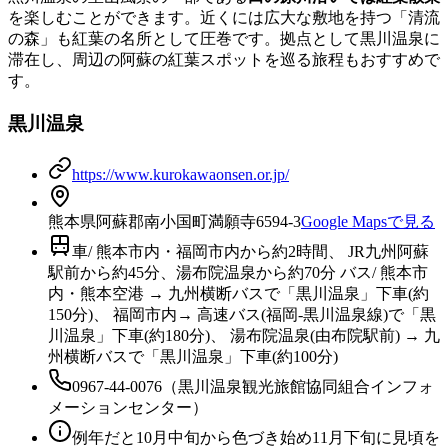
を楽しむことができます。近くには広大な敷地を持つ「清流
の森」も紅葉の名所として圧巻です。拠点として黒川温泉に
滞在し、周辺の阿蘇の紅葉スポットを巡る旅程もおすすめで
す。
黒川温泉
https://www.kurokawaonsen.or.jp/
熊本県阿蘇郡南小国町満願寺6594-3
Google Mapsで見る
車/ 熊本市内・福岡市内から約2時間、 JR九州阿蘇
駅前から約45分、湯布院温泉から約70分 バス/ 熊本市
内・熊本空港 → 九州横断バスで「黒川温泉」下車(約
150分)、 福岡市内→ 高速バス(福岡-黒川温泉線)で「黒
川温泉」下車(約180分)、 湯布院温泉(由布院駅前) → 九
州横断バスで「黒川温泉」下車(約100分)
0967-44-0076（黒川温泉観光旅館協同組合インフォ
メーションセンター）
例年だと10月中旬から色づき始め11月下旬に見頃を