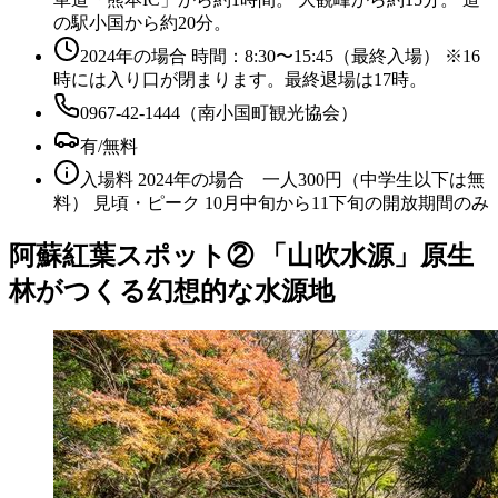
の駅小国から約20分。
2024年の場合 時間：8:30〜15:45（最終入場） ※16
時には入り口が閉まります。最終退場は17時。
0967-42-1444（南小国町観光協会）
有/無料
入場料 2024年の場合 一人300円（中学生以下は無
料） 見頃・ピーク 10月中旬から11下旬の開放期間のみ
阿蘇紅葉スポット② 「山吹水源」原生
林がつくる幻想的な水源地