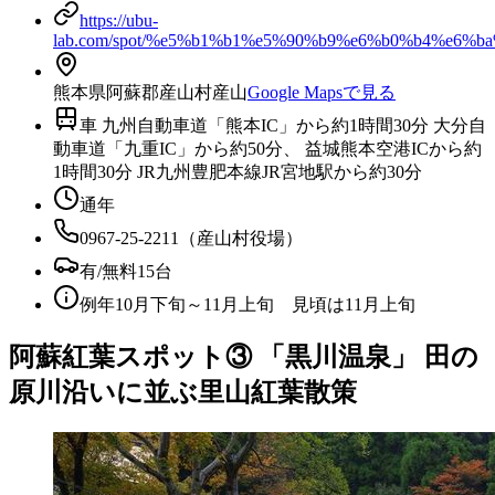
https://ubu-
lab.com/spot/%e5%b1%b1%e5%90%b9%e6%b0%b4%e6%ba
熊本県阿蘇郡産山村産山
Google Mapsで見る
車 九州自動車道「熊本IC」から約1時間30分 大分自
動車道「九重IC」から約50分、 益城熊本空港ICから約
1時間30分 JR九州豊肥本線JR宮地駅から約30分
通年
0967-25-2211（産山村役場）
有/無料15台
例年10月下旬～11月上旬 見頃は11月上旬
阿蘇紅葉スポット③ 「黒川温泉」 田の
原川沿いに並ぶ里山紅葉散策