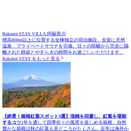
Rakuten STAY VILLA 阿蘇黒川
標高800m以上に位置する全棟独立の宿泊施設。全室に天然
温泉、プライベートサウナを完備。日々の喧騒から完全に隔
離された静寂とやすらぎの時間をお過ごしいただけます。
Rakuten STAY をもっと見る
【絶景！箱根紅葉スポット3選】混雑を回避し、紅葉を堪能
するコツ
1年を通して四季折々の風景を楽しめる箱根。自然
豊かな箱根は秋の紅葉も見どころがたくさん。近年は海外か