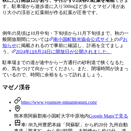
秋にだけ開放日があり、手付かずの渓谷の紅葉を堪能
できま
す。駐車場から遊歩道に入り500mほど歩くとマゼノ滝があ
り大小の渓谷と紅葉樹が作る紅葉が圧巻です。
例年の見頃は10月中旬・下旬頃から11月下旬頃まで。秋の一
般開放期間については
南小国町観光協会公式サイト
の
お
知らせ
に掲載されるので事前に確認し、計画を立てましょ
う。
2024年は8月24日に開放日が公開されました。
駐車場までの道が途中から一方通行の砂利道で狭くなるた
め、気をつけて向かってください。また、閉場時間が決まっ
ているので、時間に余裕をもって訪れましょう。
マゼノ渓谷
https://www.youmore-minamioguni.com/
熊本県阿蘇郡南小国町大字中原地内
Google Mapsで見る
車/ JR九州豊肥本線「阿蘇駅」から約20分 九州自動
車道「熊本IC」から約1時間。 大観峰から約15分。 道