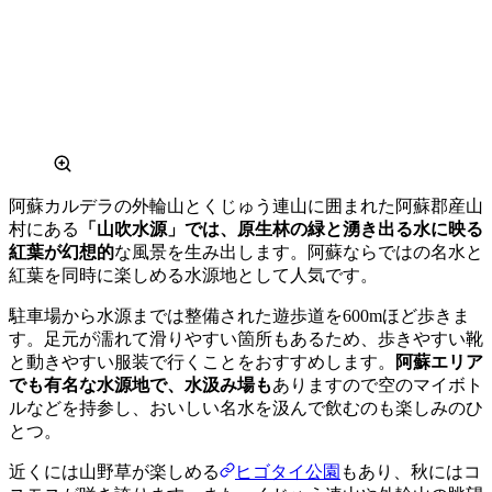
阿蘇カルデラの外輪山とくじゅう連山に囲まれた阿蘇郡産山
村にある
「山吹水源」では、原生林の緑と湧き出る水に映る
紅葉が幻想的
な風景を生み出します。阿蘇ならではの名水と
紅葉を同時に楽しめる水源地として人気です。
駐車場から水源までは整備された遊歩道を600mほど歩きま
す。足元が濡れて滑りやすい箇所もあるため、歩きやすい靴
と動きやすい服装で行くことをおすすめします。
阿蘇エリア
でも有名な水源地で、水汲み場も
ありますので空のマイボト
ルなどを持参し、おいしい名水を汲んで飲むのも楽しみのひ
とつ。
近くには山野草が楽しめる
ヒゴタイ公園
もあり、秋にはコ