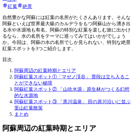
紅葉
絶景
自然豊かな阿蘇には紅葉の名所がたくさんあります。そんな
阿蘇といえば世界最大級のカルデラをもつ阿蘇山から湧き出
る水や水源地も有名。阿蘇の特別な紅葉を楽しむ旅に出かけ
るなら、水の名所をテーマに巡ってみてはいかがでしょう
か。今回は、阿蘇の水の名所でしか見られない、特別な絶景
紅葉スポットを3つご紹介します。
目次
阿蘇周辺の紅葉時期とエリア
阿蘇紅葉スポット①「マゼノ渓谷」 普段は立ち入るこ
とができない秘境
阿蘇紅葉スポット② 「山吹水源」原生林がつくる幻想
的な水源地
阿蘇紅葉スポット③ 「黒川温泉」 田の原川沿いに並ぶ
里山紅葉散策
まとめ
阿蘇周辺の紅葉時期とエリア