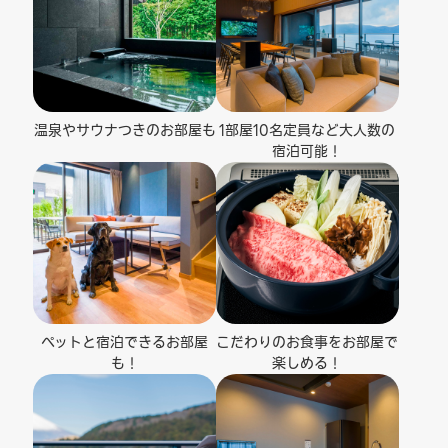
温泉やサウナつきの
お部屋も
1部屋10名定員など
大人数の
宿泊可能！
ペットと宿泊
できるお部屋
こだわりのお食事を
お部屋で
も！
楽しめる！