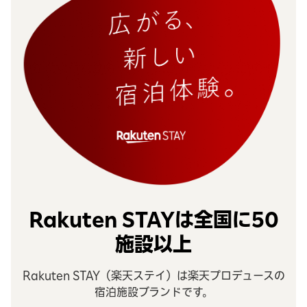
キャンペーン期間
対象予約期間
2026年7月15日(水) 10:00 ~ 2026年7月27日(月) 9:59
対象宿泊可能期間
2026年7月15日(水) チェックイン ~ 2026年9月30日
(水) チェックアウト
対象施設
対象施設一覧は
こちら
Rakuten STAYは全国に50
ご利用条件
施設以上
・2026年7月15日チェックインから2026年9月30日チ
Rakuten STAY（楽天ステイ）は楽天プロデュースの
ェックアウトまでの宿泊
宿泊施設ブランドです。
・クーポン獲得日の2日前時点で「Rakuten最強プラ