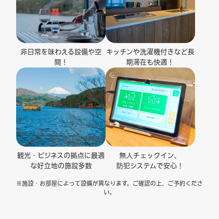
非日常を味わえる
設備や空
キッチンや洗濯機付き
など長
間！
期滞在も快適！
観光・ビジネスの拠点に
最適
無人チェックイン、
な好立地の施設多数
防犯システムで安心！
※施設・お部屋によって設備が異なります。ご確認の上、ご予約くださ
い。