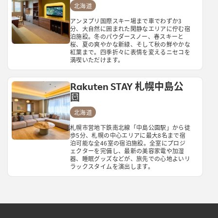
北海道
アンヌプリ国際スキー場まで車でわずか3
分、大自然に囲まれた閑静なエリアに佇む宿
泊施設。冬のパウダースノー、春スキーと
桜、夏の爽やかな新緑、そして秋の鮮やかな
紅葉まで。四季折々に表情を変えるニセコを
満喫いただけます。
Rakuten STAY 札幌中島公
園
北海道
札幌市営地下鉄南北線「中島公園駅」から徒
歩5分、札幌の中心エリアに最大8名まで宿
泊可能な全46室の宿泊施設。全室にプロジ
ェクターを完備し、最新の美容家電や加湿
器、睡眠グッズなどが、旅先での心地よいリ
ラックスタイムを演出します。