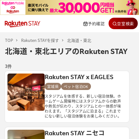
予約確認
空室検索
TOP
Rakuten STAYを探す
北海道・東北
北海道・東北
エリアのRakuten STAY
3
件
Rakuten STAY x EAGLES 
宮城県
ペット宿泊OK
スタジアムを体感する、新しい宿泊体験。ホ
ームゲーム開催時にはスタジアムからの歓声
や熱気が伝わり、スタジアムとの一体感が味
わえます。「スタジアムに泊まる」これまで
にない新しい宿泊体験をお楽しみください。
Rakuten STAY ニセコ